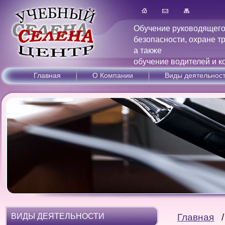
Обучение руководящего
безопасности, охране т
а также
обучение водителей и к
Главная
О Компании
Виды деятельнос
ВИДЫ ДЕЯТЕЛЬНОСТИ
Главная
/