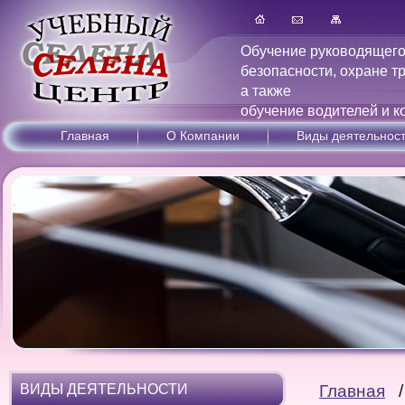
Обучение руководящего
безопасности, охране т
а также
обучение водителей и к
Главная
О Компании
Виды деятельнос
ВИДЫ ДЕЯТЕЛЬНОСТИ
Главная
/