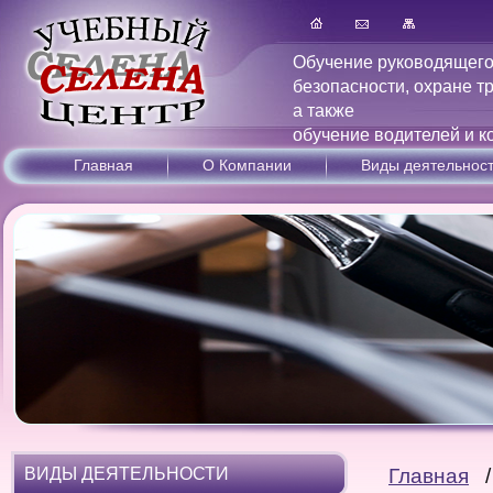
Обучение руководящего
безопасности, охране т
а также
обучение водителей и к
Главная
О Компании
Виды деятельнос
ВИДЫ ДЕЯТЕЛЬНОСТИ
Главная
/