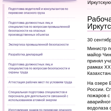
Иркутскую
Подготовка водителей и консультантов по
перевозке опасного груза
Рабоча
Подготовка должностных лиц и
Иркутс
специалистов по вопросам промышленной
безопасности на опасных
производственных объектах
30 сентяб
Экспертиза промышленной безопасности
Министр п
майор Чин
Разработка деклараций
принял уч
Подготовка должностных лиц и
рамках XX
специалистов по вопросам безопасности и
охраны труда
Казахстан
Аттестация рабочих мест по условиям труда
На озере 
России. С
Специальная подготовка специалистов и
пожаров с
персонала для деятельности связанной с
использованием атомной энергии
аварийног
водолаза 
Изготовление знаков по перевозке опасного