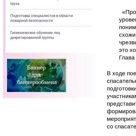
груза
«Пров
Подготовка специалистов в области
урове
пожарной безопасности
поним
Гигиеническое обучение лиц
схожи
декретированной группы
чрезв
это х
Глава
В ходе по
спасатель
подготовк
участника
представи
формирова
мероприят
со спасат