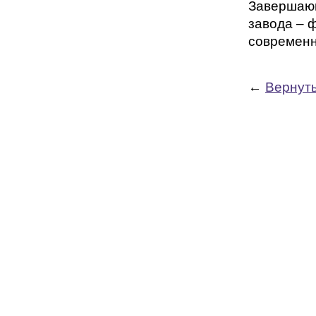
Завершающ
завода – 
современн
←
Вернуть