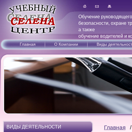
Обучение руководящего
безопасности, охране т
а также
обучение водителей и к
Главная
О Компании
Виды деятельнос
ВИДЫ ДЕЯТЕЛЬНОСТИ
Главная
/