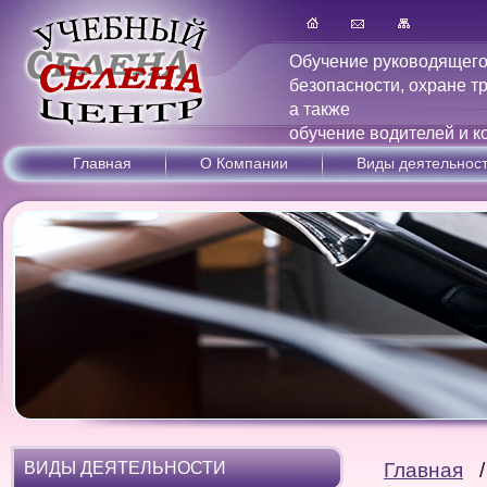
Обучение руководящего
безопасности, охране т
а также
обучение водителей и к
Главная
О Компании
Виды деятельнос
ВИДЫ ДЕЯТЕЛЬНОСТИ
Главная
/