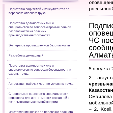
оповещени
рассылок
Подготовка водителей и консультантов по
перевозке опасного груза
Подготовка должностных лиц и
Подпи
специалистов по вопросам промышленной
опове
безопасности на опасных
производственных объектах
ЧС по
сообщ
Экспертиза промышленной безопасности
Алмат
Разработка деклараций
Подготовка должностных лиц и
5 августа 
специалистов по вопросам безопасности и
охраны труда
2 авгус
чрезвыч
Аттестация рабочих мест по условиям труда
Казахстан
Специальная подготовка специалистов и
Смаилов
персонала для деятельности связанной с
использованием атомной энергии
мобильной
– 2, Kсel
Изготовление знаков по перевозке опасного