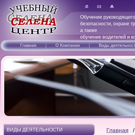
Обучение руководящего
безопасности, охране т
а также
обучение водителей и к
Главная
О Компании
Виды деятельнос
ВИДЫ ДЕЯТЕЛЬНОСТИ
Главная
/