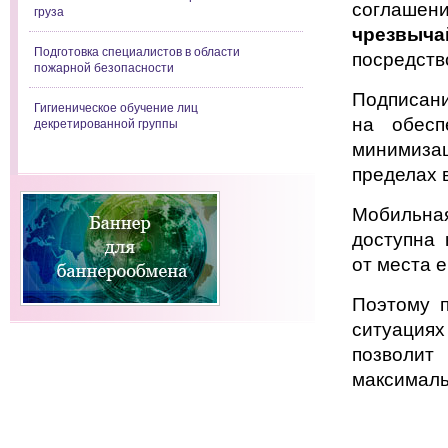
соглаше
груза
чрезвыч
Подготовка специалистов в области
посредств
пожарной безопасности
Подписани
Гигиеническое обучение лиц
на обес
декретированной группы
минимизац
пределах 
Мобильна
доступна 
от места 
Поэтому 
ситуаци
позволи
максималь